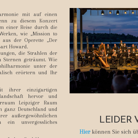
harmonie mit auf einen
denn zu diesem Konzert
um einer Reise durch die
 Werken, wie „Mission to
 aus der Operette „Der
Bart Howard.
ungen, die Strahlen der
n Sternen geträumt. Wie
rphilharmonie unter der
alisch erörtern und Ihr
t ihrer einzigartigen
landschaft hervor und
urraum Leipziger Raum
in ganz Deutschland und
LEIDER 
rer außergewöhnlichen
m ein unvergessliches
Hier
können Sie sich üb