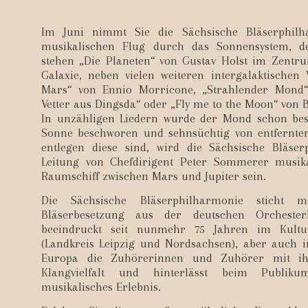
Im Juni nimmt Sie die Sächsische Bläserphil
musikalischen Flug durch das Sonnensystem, 
stehen „Die Planeten“ von Gustav Holst im Zentr
Galaxie, neben vielen weiteren intergalaktischen
Mars“ von Ennio Morricone, „Strahlender Mond“
Vetter aus Dingsda“ oder „Fly me to the Moon“ von 
In unzähligen Liedern wurde der Mond schon bes
Sonne beschworen und sehnsüchtig von entfernte
entlegen diese sind, wird die Sächsische Bläse
Leitung von Chefdirigent Peter Sommerer musik
Raumschiff zwischen Mars und Jupiter sein.
Die Sächsische Bläserphilharmonie sticht mi
Bläserbesetzung aus der deutschen Orchester
beeindruckt seit nunmehr 75 Jahren im Kult
(Landkreis Leipzig und Nordsachsen), aber auch 
Europa die Zuhörerinnen und Zuhörer mit ih
Klangvielfalt und hinterlässt beim Publiku
musikalisches Erlebnis.