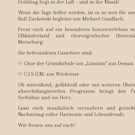
Frühling liegt in der Luft – und in der Musik!
Wenn die Tage heller werden, ist es so weit für un
Rolf Zuckowski begleitet von Michael Gundlach.
Freut euch auf ein besonderes Konzerterlebnis 
Elbkinderland und choreografischer Unters
Merseburg.
Die befreundeten Gastchöre sind:
✨ Chor der Grundschule am „Luisium“ aus Dessau
✨ C.I.S.U.M. aus Wiedemar
Ob mitreißend, gefühlvoll oder mit weiteren Übe
abwechslungsreiches Programm bringt den Fr
Seebühne und ins Herz.
Lasst euch musikalisch verzaubern und genießt
Nachmittag voller Harmonie und Lebensfreude.
Wir freuen uns auf euch!