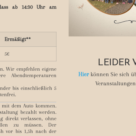
nlass ab 14:30 Uhr am
Ermäßigt**
5€
LEIDER 
en. Wir empfehlen eigene
Hier
können Sie sich üb
ere Abendtemperaturen
Veranstaltungen
nder bis einschließlich 5
tenfrei.
e mit dem Auto kommen.
staltung bezahlt werden.
g direkt verlassen, ohne
llen zu müssen. Der
,5h vor bis 1,5h nach der