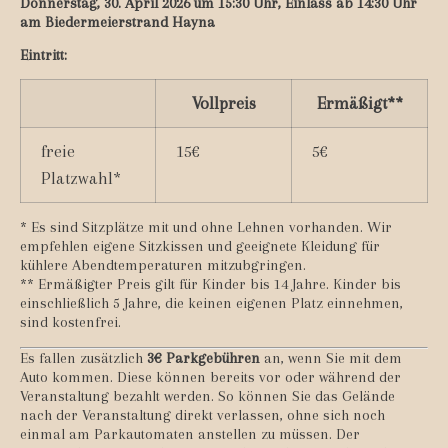
Donnerstag, 30. April 2026 um 15:30 Uhr, Einlass ab 14:30 Uhr
am Biedermeierstrand Hayna
Eintritt:
Vollpreis
Ermäßigt**
freie
15€
5€
Platzwahl*
* Es sind Sitzplätze mit und ohne Lehnen vorhanden. Wir
empfehlen eigene Sitzkissen und geeignete Kleidung für
kühlere Abendtemperaturen mitzubgringen.
** Ermäßigter Preis gilt für Kinder bis 14 Jahre. Kinder bis
einschließlich 5 Jahre, die keinen eigenen Platz einnehmen,
sind kostenfrei.
Es fallen zusätzlich
3€ Parkgebühren
an, wenn Sie mit dem
Auto kommen. Diese können bereits vor oder während der
Veranstaltung bezahlt werden. So können Sie das Gelände
nach der Veranstaltung direkt verlassen, ohne sich noch
einmal am Parkautomaten anstellen zu müssen. Der