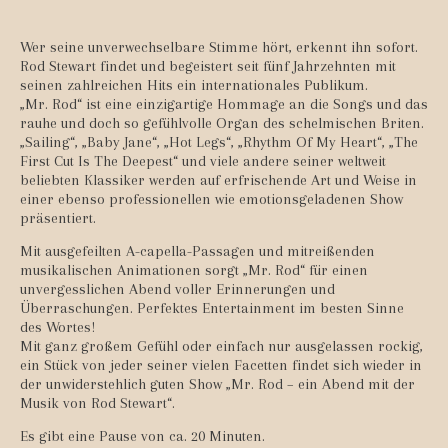
Wer seine unverwechselbare Stimme hört, erkennt ihn sofort.
Rod Stewart findet und begeistert seit fünf Jahrzehnten mit
seinen zahlreichen Hits ein internationales Publikum.
„Mr. Rod“ ist eine einzigartige Hommage an die Songs und das
rauhe und doch so gefühlvolle Organ des schelmischen Briten.
„Sailing“, „Baby Jane“, „Hot Legs“, „Rhythm Of My Heart“, „The
First Cut Is The Deepest“ und viele andere seiner weltweit
beliebten Klassiker werden auf erfrischende Art und Weise in
einer ebenso professionellen wie emotionsgeladenen Show
präsentiert.
Mit ausgefeilten A-capella-Passagen und mitreißenden
musikalischen Animationen sorgt „Mr. Rod“ für einen
unvergesslichen Abend voller Erinnerungen und
Überraschungen. Perfektes Entertainment im besten Sinne
des Wortes!
Mit ganz großem Gefühl oder einfach nur ausgelassen rockig,
ein Stück von jeder seiner vielen Facetten findet sich wieder in
der unwiderstehlich guten Show „Mr. Rod – ein Abend mit der
Musik von Rod Stewart“.
Es gibt eine Pause von ca. 20 Minuten.