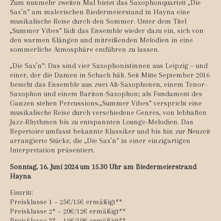
Zum nunmehr zweiten Mal bietet das Saxophonquartett „Die
Sax’n“ am malerischen Biedermeierstand in Hayna eine
musikalische Reise durch den Sommer. Unter dem Titel
„Summer Vibes“ lädt das Ensemble wieder dazu ein, sich von
den warmen Klängen und mitreißenden Melodien in eine
sommerliche Atmosphäre entführen zu lassen.
„Die Sax’n“: Das sind vier Saxophonistinnen aus Leipzig – und
einer, der die Damen in Schach hält. Seit Mitte September 2016
besteht das Ensemble aus zwei Alt-Saxophonen, einem Tenor-
Saxophon und einem Bariton-Saxophon; als Fundament des
Ganzen stehen Percussions.„Summer Vibes“ verspricht eine
musikalische Reise durch verschiedene Genres, von lebhaften
Jazz-Rhythmen bis zu entspannten Lounge-Melodien. Das
Repertoire umfasst bekannte Klassiker und bis hin zur Neuzeit
arrangierte Stücke, die „Die Sax’n“ in einer einzigartigen
Interpretation präsentiert.
Sonntag, 16. Juni 2024 um 15.30 Uhr am Biedermeierstrand
Hayna
Eintritt:
Preisklasse 1 – 25€/15€ ermäßigt**
Preisklasse 2* – 20€/12€ ermäßigt**
Preisklasse 3* – 15€/10€ ermäßigt**