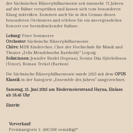
der Sächsischen Bläserphilharmonie seit nunmehr 75 Jahren
auf der Bühne versprühen und lassen sich vom besonderen
Klang mitreißen. Kommen auch Sie in den Genuss dieses
besonderen Orchesters und erleben Sie ein unvergessliches
Konzert vor beeindruckender Kulisse.
Leitung:
Peter Sommerer
Orchester:
Sächsische Bläserphilharmonie
Chöre:
MDR Kinderchor, Chor der Hochschule für Musik und
Theater „Felix Mendelssohn Bartholdy“ Leipzig
Solist:innen:
Jennifer Riedel (Sopran), Sveinn Dúa Hjörleifsson
(Tenor), Roman Trekel (Bariton)
Die Sächsische Bläserphilharmonie wurde 2023 mit dem
OPUS
Klassik
in der Kategorie „Ensemble des Jahres“ ausgezeichnet.
Samstag, 21. Juni 2025 am Biedermeierstrand Hayna, Einlass
ab 18.45 Uhr
Eintritt:
Vorverkauf:
Preiskategorie 1: 45€/35€ ermäßigt*