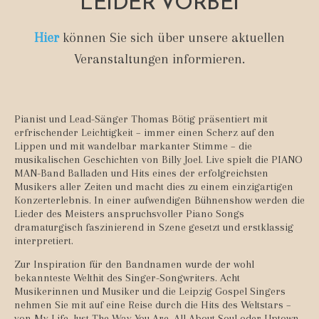
LEIDER VORBEI
Hier
können Sie sich über unsere aktuellen
Veranstaltungen informieren.
Pianist und Lead-Sänger Thomas Bötig präsentiert mit
erfrischender Leichtigkeit – immer einen Scherz auf den
Lippen und mit wandelbar markanter Stimme – die
musikalischen Geschichten von Billy Joel. Live spielt die PIANO
MAN-Band Balladen und Hits eines der erfolgreichsten
Musikers aller Zeiten und macht dies zu einem einzigartigen
Konzerterlebnis. In einer aufwendigen Bühnenshow werden die
Lieder des Meisters anspruchsvoller Piano Songs
dramaturgisch faszinierend in Szene gesetzt und erstklassig
interpretiert.
Zur Inspiration für den Bandnamen wurde der wohl
bekannteste Welthit des Singer-Songwriters. Acht
Musikerinnen und Musiker und die Leipzig Gospel Singers
nehmen Sie mit auf eine Reise durch die Hits des Weltstars –
von My Life, Just The Way You Are, All About Soul oder Uptown