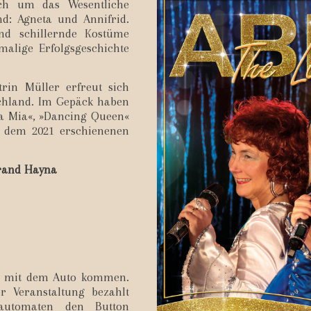
ich um das Wesentliche
d: Agneta und Annifrid.
und schillernde Kostüme
malige Erfolgsgeschichte
rin Müller erfreut sich
schland. Im Gepäck haben
ma Mia«, »Dancing Queen«
s dem 2021 erschienenen
trand Hayna
e mit dem Auto kommen.
r Veranstaltung bezahlt
automaten den Button