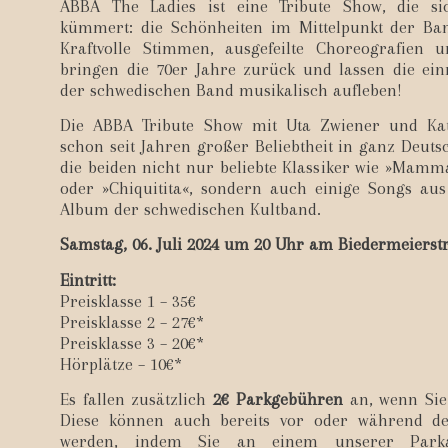
ABBA The Ladies ist eine Tribute Show, die s
kümmert: die Schönheiten im Mittelpunkt der Ban
Kraftvolle Stimmen, ausgefeilte Choreografien 
bringen die 70er Jahre zurück und lassen die ein
der schwedischen Band musikalisch aufleben!
Die ABBA Tribute Show mit Uta Zwiener und Kat
schon seit Jahren großer Beliebtheit in ganz Deut
die beiden nicht nur beliebte Klassiker wie »Mam
oder »Chiquitita«, sondern auch einige Songs au
Album der schwedischen Kultband.
Samstag, 06. Juli 2024 um 20 Uhr am Biedermeiers
Eintritt:
Preisklasse 1 – 35€
Preisklasse 2 – 27€*
Preisklasse 3 – 20€*
Hörplätze – 10€*
Es fallen zusätzlich
2€ Parkgebühren
an, wenn Si
Diese können auch bereits vor oder während de
werden, indem Sie an einem unserer Park