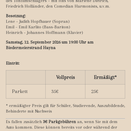
des Tonfilmschlagers – mit Hits von Marlene Dietrich,
Friedrich Holländer, den Comedian Harmonists, u.v.m.
Besetzung:
Lene – Judith Hopfhauer (Sopran)
Emil – Emil Karlito (Bass-Bariton)
Heinrich – Johannes Hoffmann (Klavier)
Samstag, 12. September 2026 um 19:00 Uhr am
Biedermeierstrand Hayna
Eintritt:
Vollpreis
Ermäßigt*
Parkett
35€
25€
* ermäßigter Preis gilt für Schüler, Studierende, Auszubildende,
Behinderte mit Nachweis
Es fallen zusätzlich
3€ Parkgebühren
an, wenn Sie mit dem
Auto kommen. Diese können bereits vor oder während der