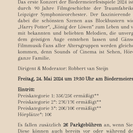
Das erste Konzert der Biedermeierfestspiele 2024 is
durch 90 Jahre Filmgeschichte der Traumfabri
Leipziger Symphonieorchester. Der faszinierende
dabei die schönsten Szenen aus Blockbustern wie
„Harry Potter“, „König der Löwen“ zum Leben und 
mit bekannten und beliebten Melodien, die unver
dem geistigen Auge entstehen lassen und Gäns
Filmmusik-Fans aller Altersgruppen werden gleic
kommen, denn Sounds of Cinema ist Sehen, Hör
ganze Familie.
Dirigent & Moderator: Robbert van Steijn
Freitag, 24. Mai 2024 um 19:30 Uhr am Biedermeier
Eintritt:
Preiskategorie 1: 35€/25€ ermäßigt**
Preiskategorie 2*: 27€/17€ ermäßigt**
Preiskategorie 3*: 20€/10€ ermäßigt**
Hörplätze*: 10€
Es fallen zusätzlich
2€ Parkgebühren
an, wenn Si
Diese können auch bereits vor oder während de