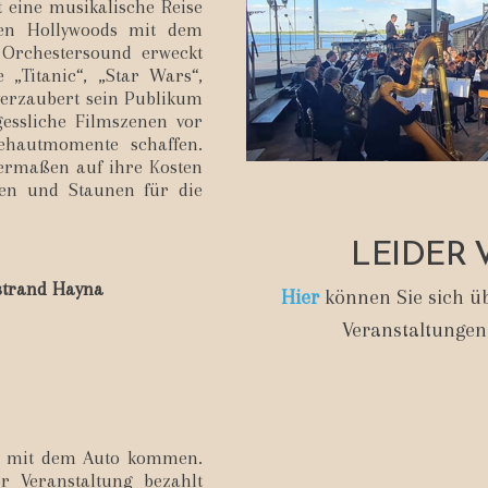
t eine musikalische Reise
ken Hollywoods mit dem
 Orchestersound erweckt
 „Titanic“, „Star Wars“,
verzaubert sein Publikum
gessliche Filmszenen vor
ehautmomente schaffen.
hermaßen auf ihre Kosten
en und Staunen für die
LEIDER 
strand Hayna
Hier
können Sie sich üb
Veranstaltungen
e mit dem Auto kommen.
r Veranstaltung bezahlt