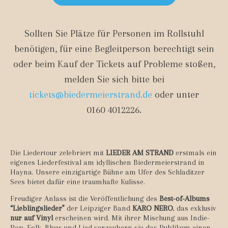
Sollten Sie Plätze für Personen im Rollstuhl
benötigen, für eine Begleitperson berechtigt sein
oder beim Kauf der Tickets auf Probleme stoßen,
melden Sie sich bitte bei
tickets@biedermeierstrand.de
oder unter
0160 4012226
.
Die Liedertour zelebriert mit
LIEDER AM STRAND
erstmals ein
eigenes Liederfestival am idyllischen Biedermeierstrand in
Hayna. Unsere einzigartige Bühne am Ufer des Schladitzer
Sees bietet dafür eine traumhafte Kulisse.
Freudiger Anlass ist die Veröffentlichung des
Best-of-Albums
“Lieblingslieder”
der Leipziger Band
KARO NERO
, das exklusiv
nur auf Vinyl
erscheinen wird. Mit ihrer Mischung aus Indie-
Pop, Folk, Blues und Lied verzaubern sie das Publikum einen