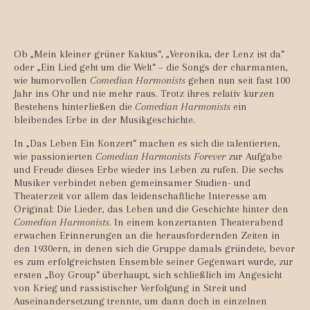
Ob „Mein kleiner grüner Kaktus“, „Veronika, der Lenz ist da“
oder „Ein Lied geht um die Welt“ – die Songs der charmanten,
wie humorvollen
Comedian Harmonists
gehen nun seit fast 100
Jahr ins Ohr und nie mehr raus. Trotz ihres relativ kurzen
Bestehens hinterließen die
Comedian Harmonists
ein
bleibendes Erbe in der Musikgeschichte.
In „Das Leben Ein Konzert“ machen es sich die talentierten,
wie passionierten
Comedian Harmonists Forever
zur Aufgabe
und Freude dieses Erbe wieder ins Leben zu rufen. Die sechs
Musiker verbindet neben gemeinsamer Studien- und
Theaterzeit vor allem das leidenschaftliche Interesse am
Original: Die Lieder, das Leben und die Geschichte hinter den
Comedian Harmonists
. In einem konzertanten Theaterabend
erwachen Erinnerungen an die herausfordernden Zeiten in
den 1930ern, in denen sich die Gruppe damals gründete, bevor
es zum erfolgreichsten Ensemble seiner Gegenwart wurde, zur
ersten „Boy Group“ überhaupt, sich schließlich im Angesicht
von Krieg und rassistischer Verfolgung in Streit und
Auseinandersetzung trennte, um dann doch in einzelnen