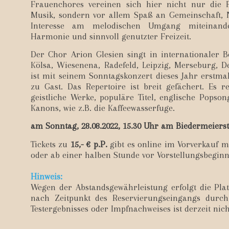
Frauenchores vereinen sich hier nicht nur die
Musik, sondern vor allem Spaß an Gemeinschaft, 
Interesse am melodischen Umgang miteinan
Harmonie und sinnvoll genutzter Freizeit.
Der Chor Arion Glesien singt in internationaler
Kölsa, Wiesenena, Radefeld, Leipzig, Merseburg, D
ist mit seinem Sonntagskonzert dieses Jahr erstm
zu Gast. Das Repertoire ist breit gefächert. Es r
geistliche Werke, populäre Titel, englische Popson
Kanons, wie z.B. die Kaffeewasserfuge.
am Sonntag, 28.08.2022, 15.30 Uhr am Biedermeiers
Tickets zu
15,- € p.P.
gibt es online im Vorverkauf mi
oder ab einer halben Stunde vor Vorstellungsbeginn
Hinweis:
Wegen der Abstandsgewährleistung erfolgt die Pla
nach Zeitpunkt des Reservierungseingangs durch
Testergebnisses oder Impfnachweises ist derzeit nic