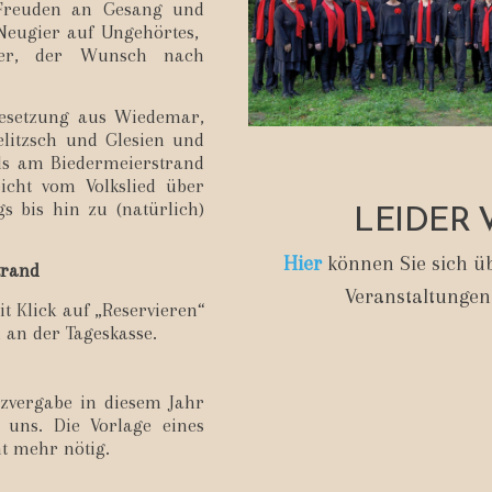
 Freuden an Gesang und
Neugier auf Ungehörtes,
der, der Wunsch nach
 Besetzung aus Wiedemar,
elitzsch und Glesien und
als am Biedermeierstrand
eicht vom Volkslied über
LEIDER 
gs bis hin zu (natürlich)
Hier
können Sie sich üb
trand
Veranstaltungen
t Klick auf „Reservieren“
 an der Tageskasse.
tzvergabe in diesem Jahr
 uns. Die Vorlage eines
ht mehr nötig.