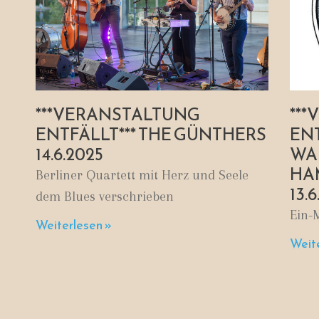
***VERANSTALTUNG
**
ENTFÄLLT*** THE GÜNTHERS
ENT
14.6.2025
WA
HA
Berliner Quartett mit Herz und Seele
13.
dem Blues verschrieben
Ein-
Weiterlesen »
Weite