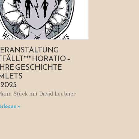
*VERANSTALTUNG
FÄLLT*** HORATIO –
HRE GESCHICHTE
MLETS
6.2025
Mann-Stück mit David Leubner
rlesen »