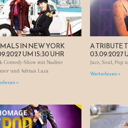
EMALS IN NEW YORK
A TRIBUTE 
09.2027 UM 15:30 UHR
03.09.2027 
k-Comedy-Show mit Nadine
Jazz, Soul, Pop
er und Adrian Laza
Weiterlesen »
rlesen »