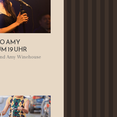
TO AMY
UM 19 UHR
 und Amy Winehouse