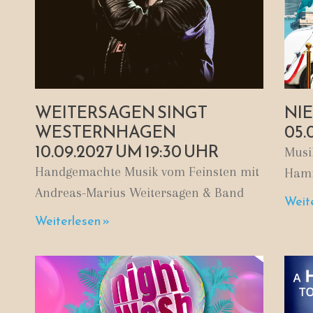
WEITERSAGEN SINGT
NI
WESTERNHAGEN
05.
10.09.2027 UM 19:30 UHR
Musi
Handgemachte Musik vom Feinsten mit
Hamm
Andreas-Marius Weitersagen & Band
Weite
Weiterlesen »