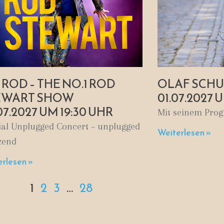
 ROD – THE NO.1 ROD
OLAF SCHU
EWART SHOW
01.07.2027 
07.2027 UM 19:30 UHR
Mit seinem Prog
ial Unplugged Concert – unplugged
Weiterlesen »
zend
rlesen »
1
2
3
…
28