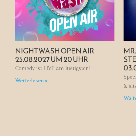
NIGHTWASH OPEN AIR
MR.
25.08.2027 UM 20 UHR
ST
03.
Comedy ist LIVE am lustigsten!
Spec
Weiterlesen »
& sit
Weite